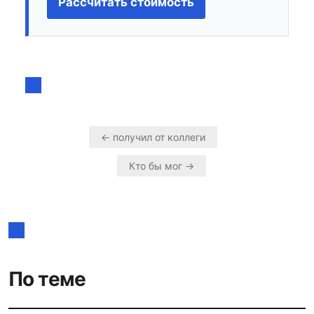
Рассчитать стоимость
← получил от коллеги
Навигация
Кто бы мог →
по
записям
По теме