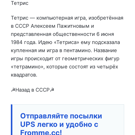
на
в
Тетрис
Тетрис — компьютерная игра, изобретённая
в СССР Алексеем Пажитновым и
представленная общественности 6 июня
1984 года. Идею «Тетриса» ему подсказала
купленная им игра в пентамино. Название
игры происходит от геометрических фигур
«тетрамино», которые состоят из четырёх
квадратов.
☭Назад в СССР☭
Отправляйте посылки
UPS легко и удобно с
Fromme.cc!