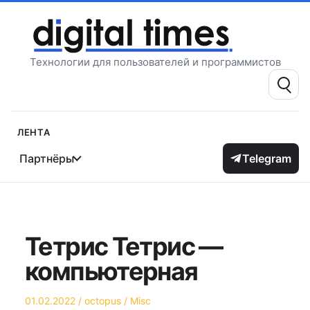
Перейти
к
содержимому
Технологии для пользователей и программистов
Поиск:
Лента
Партнёры
Telegram
Тетрис Тетрис —
компьютерная
Опубликовано
Автор
Опубликовано
01.02.2022
octopus
Misc