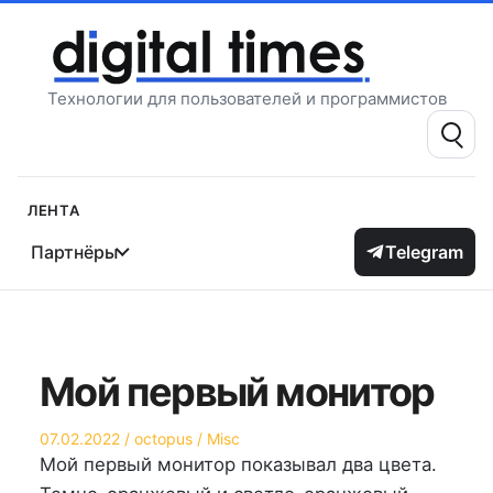
Перейти
к
содержимому
Технологии для пользователей и программистов
Поиск:
Лента
Партнёры
Telegram
Мой первый монитор
Опубликовано
Автор
Опубликовано
07.02.2022
octopus
Misc
на
в
Мой первый монитор показывал два цвета.