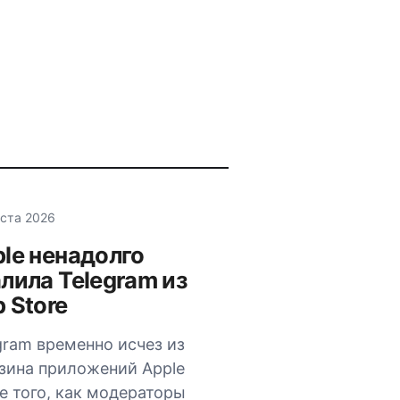
уста 2026
le ненадолго
лила Telegram из
 Store
gram временно исчез из
зина приложений Apple
е того, как модераторы