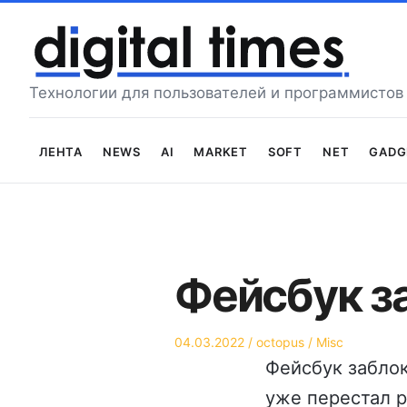
Перейти
к
содержимому
Технологии для пользователей и программистов
Лента
News
AI
Market
Soft
Net
Gadg
Фейсбук з
Опубликовано
Автор
Опубликовано
04.03.2022
octopus
Misc
на
в
Фейсбук заблок
уже перестал р