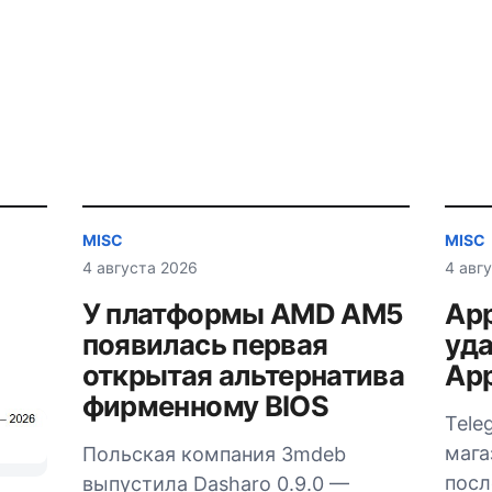
MISC
MISC
4 августа 2026
4 авг
У платформы AMD AM5
App
появилась первая
уда
открытая альтернатива
App
фирменному BIOS
Tele
мага
Польская компания 3mdeb
посл
выпустила Dasharo 0.9.0 —