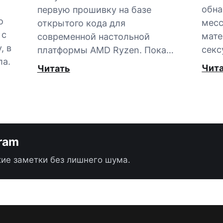
обна
первую прошивку на базе
о
мес
открытого кода для
 с
мате
современной настольной
, в
секс
платформы AMD Ryzen. Пока…
ла.
Чит
Читать
gram
ие заметки без лишнего шума.