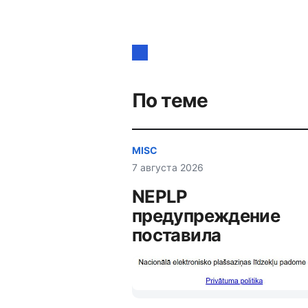
Навигация
по
записям
По теме
MISC
7 августа 2026
NEPLP
предупреждение
поставила