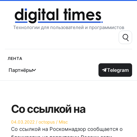
Перейти
к
содержимому
Технологии для пользователей и программистов
Поиск:
Лента
Партнёры
Telegram
Со ссылкой на
Опубликовано
Автор
Опубликовано
04.03.2022
octopus
Misc
на
в
Со ссылкой на Роскомнадзор сообщается о