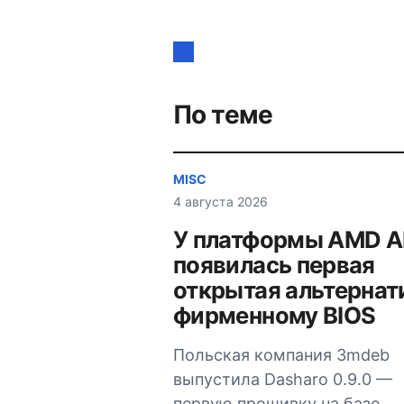
Навигация
по
записям
По теме
MISC
4 августа 2026
У платформы AMD 
появилась первая
открытая альтернат
фирменному BIOS
Польская компания 3mdeb
выпустила Dasharo 0.9.0 —
первую прошивку на базе