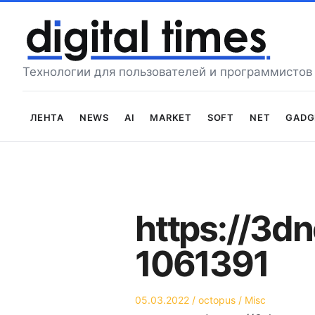
Перейти
к
содержимому
Технологии для пользователей и программистов
Лента
News
AI
Market
Soft
Net
Gadg
https://3d
1061391
Опубликовано
Автор
Опубликовано
05.03.2022
octopus
Misc
на
в