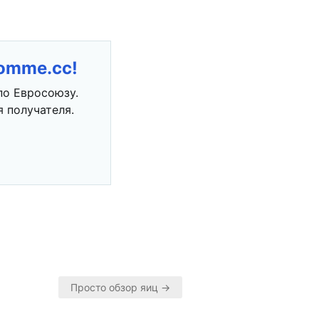
romme.cc!
по Евросоюзу.
 получателя.
Просто обзор яиц →