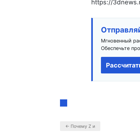
https://3dnews.
Отправляй
Мгновенный ра
Обеспечьте про
Рассчитат
← Почему Z и