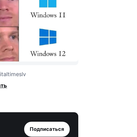
taltimeslv
ать
Подписаться