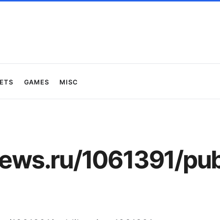
ets
Games
Misc
news.ru/1061391/pub