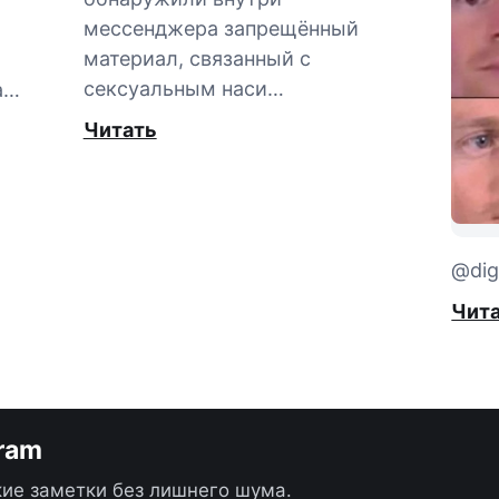
мессенджера запрещённый
материал, связанный с
сексуальным наси…
а…
Читать
@digi
Чит
gram
ие заметки без лишнего шума.