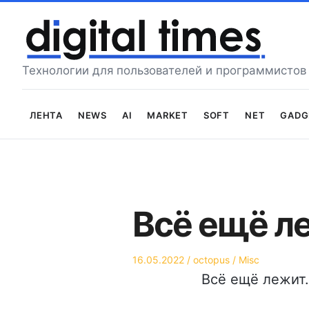
Перейти
к
содержимому
Технологии для пользователей и программистов
Лента
News
AI
Market
Soft
Net
Gadg
Всё ещё л
Опубликовано
Автор
Опубликовано
16.05.2022
octopus
Misc
на
в
Всё ещё лежит