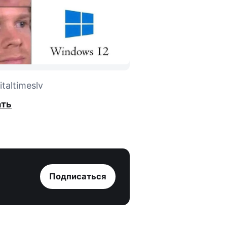
taltimeslv
ать
Подписаться