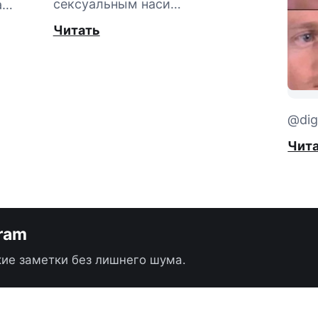
сексуальным наси…
а…
Читать
@digi
Чит
gram
ие заметки без лишнего шума.