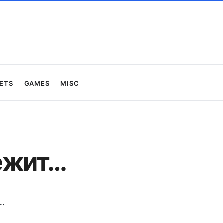
ets
Games
Misc
ежит…
…