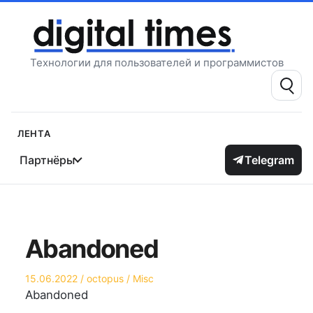
Перейти
к
содержимому
Технологии для пользователей и программистов
Поиск:
Лента
Партнёры
Telegram
Abandoned
Опубликовано
Автор
Опубликовано
15.06.2022
octopus
Misc
на
в
Abandoned