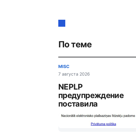
Навигация
по
записям
По теме
MISC
7 августа 2026
NEPLP
предупреждение
поставила