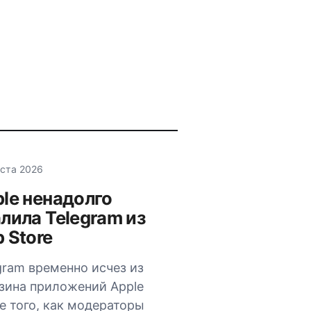
уста 2026
le ненадолго
лила Telegram из
 Store
gram временно исчез из
зина приложений Apple
е того, как модераторы