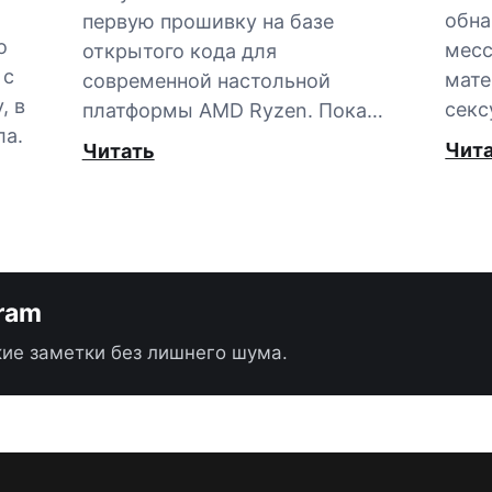
обна
первую прошивку на базе
о
мес
открытого кода для
 с
мате
современной настольной
, в
секс
платформы AMD Ryzen. Пока…
ла.
Чит
Читать
gram
ие заметки без лишнего шума.