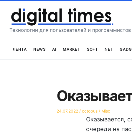
Перейти
к
содержимому
Технологии для пользователей и программистов
Лента
News
AI
Market
Soft
Net
Gadg
Оказывает
Опубликовано
Автор
Опубликовано
24.07.2022
octopus
Misc
на
в
Оказывается, с
очереди на пас