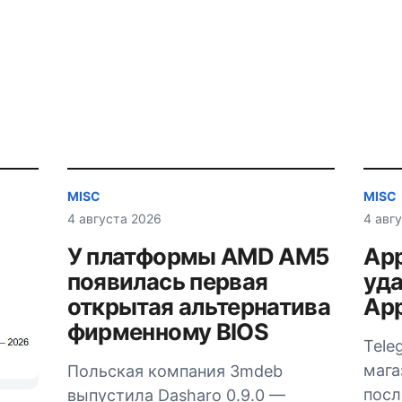
MISC
MISC
4 августа 2026
4 авг
У платформы AMD AM5
App
появилась первая
уда
открытая альтернатива
App
фирменному BIOS
Tele
мага
Польская компания 3mdeb
посл
выпустила Dasharo 0.9.0 —