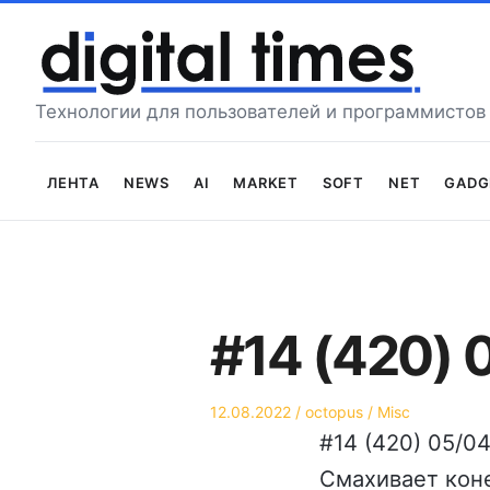
Перейти
к
содержимому
Технологии для пользователей и программистов
Лента
News
AI
Market
Soft
Net
Gadg
#14 (420)
Опубликовано
Автор
Опубликовано
12.08.2022
octopus
Misc
на
в
#14 (420) 05/0
Смахивает коне