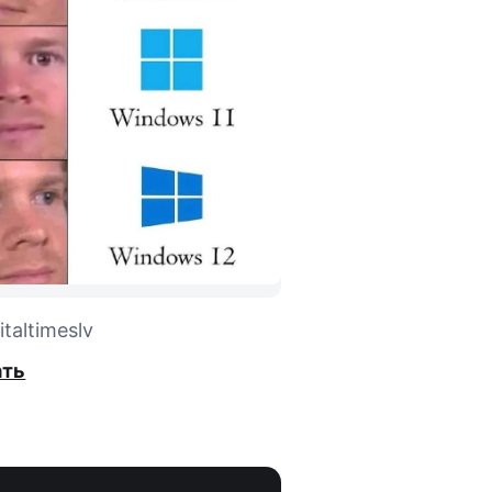
taltimeslv
ать