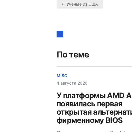
← Ученые из США
Навигация
по
записям
По теме
MISC
4 августа 2026
У платформы AMD 
появилась первая
открытая альтернат
фирменному BIOS