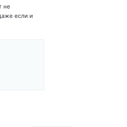
т не
даже если и