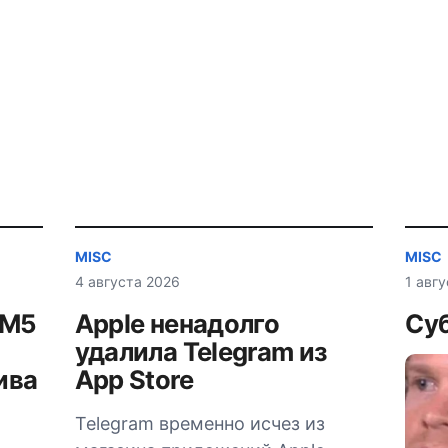
MISC
MISC
4 августа 2026
1 авг
AM5
Apple ненадолго
Суб
удалила Telegram из
ива
App Store
Telegram временно исчез из