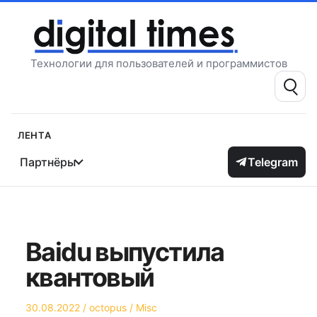
Перейти
к
содержимому
Технологии для пользователей и программистов
Поиск:
Лента
Партнёры
Telegram
Baidu выпустила
квантовый
Опубликовано
Автор
Опубликовано
30.08.2022
octopus
Misc