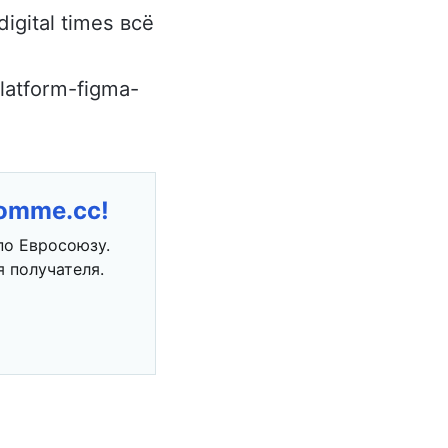
gital times всё
latform-figma-
romme.cc!
по Евросоюзу.
 получателя.