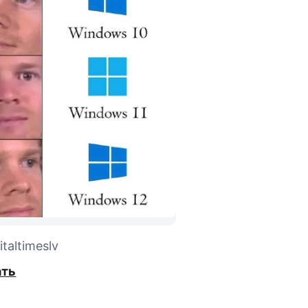
taltimeslv
ать