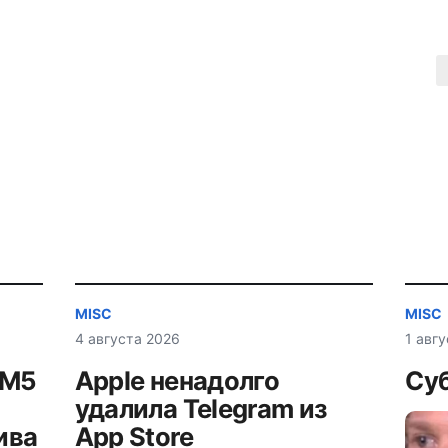
MISC
MISC
4 августа 2026
1 авг
AM5
Apple ненадолго
Суб
удалила Telegram из
ива
App Store