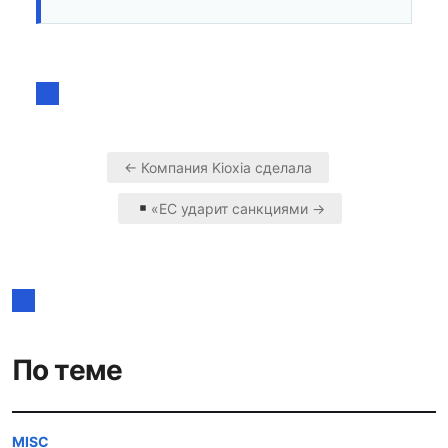
← Компания Kioxia сделала
Навигация
«ЕС ударит санкциями →
по
записям
По теме
MISC