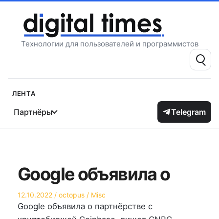
Перейти
к
содержимому
Технологии для пользователей и программистов
Поиск:
Лента
Партнёры
Telegram
Google объявила о
Опубликовано
Автор
Опубликовано
12.10.2022
octopus
Misc
на
в
Google объявила о партнёрстве с