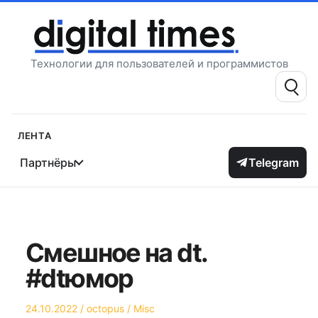
Перейти
к
содержимому
Технологии для пользователей и программистов
Поиск:
Лента
Партнёры
Telegram
Смешное на dt.
#dtюмор
Опубликовано
Автор
Опубликовано
24.10.2022
octopus
Misc