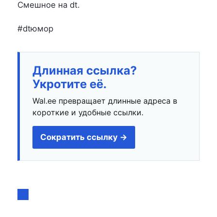
на
в
Смешное на dt.
#dtюмор
Длинная ссылка?
Укротите её.
Wal.ee превращает длинные адреса в
короткие и удобные ссылки.
Сократить ссылку →