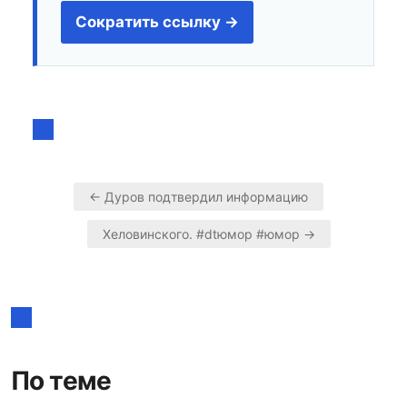
Сократить ссылку →
← Дуров подтвердил информацию
Навигация
Хеловинского. #dtюмор #юмор →
по
записям
По теме