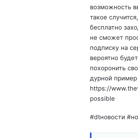
возможность вв
такое случится
бесплатно захо
не сможет прос
подписку на се
вероятно будет
похоронить сво
дурной пример 
https://www.th
possible
#dtновости #но