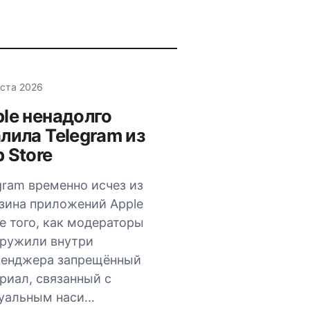
уста 2026
le ненадолго
лила Telegram из
 Store
gram временно исчез из
зина приложений Apple
е того, как модераторы
ружили внутри
сенджера запрещённый
риал, связанный с
уальным наси…