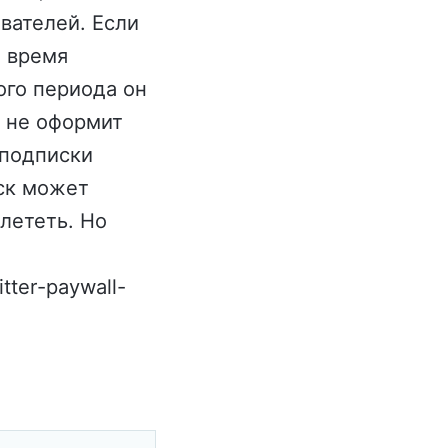
вателей. Если
е время
ого периода он
а не оформит
 подписки
аск может
лететь. Но
tter-paywall-