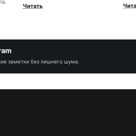
ла.
Чит
Читать
gram
ие заметки без лишнего шума.