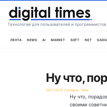
Перейти
к
содержимому
Технологии для пользователей и программистов
Лента
News
AI
Market
Soft
Net
Gadg
Ну что, по
Опубликовано
Автор
Опубликовано
09.11.2022
octopus
Misc
на
в
Ну что, порадо
своими советни