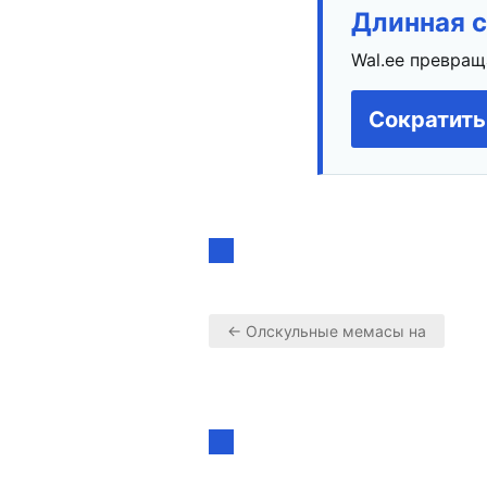
Длинная с
Wal.ee превращ
Сократить
← Олскульные мемасы на
Навигация
по