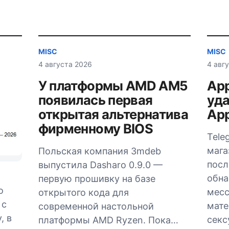
MISC
MISC
4 августа 2026
4 авг
У платформы AMD AM5
App
появилась первая
уда
открытая альтернатива
App
фирменному BIOS
Tele
мага
Польская компания 3mdeb
посл
выпустила Dasharo 0.9.0 —
обна
первую прошивку на базе
о
мес
открытого кода для
 с
мате
современной настольной
, в
секс
платформы AMD Ryzen. Пока…