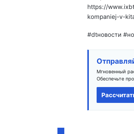
https://www.ixb
kompaniej-v-kit
#dtновости #но
Отправляй
Мгновенный ра
Обеспечьте про
Рассчитат