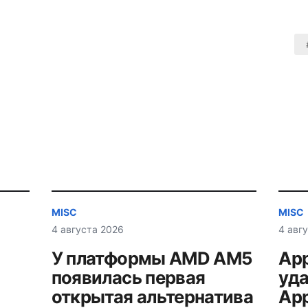
MISC
MISC
4 августа 2026
4 авг
У платформы AMD AM5
App
появилась первая
уда
открытая альтернатива
App