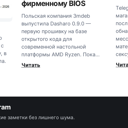
фирменному BIOS
Tele
мага
Польская компания 3mdeb
посл
выпустила Dasharo 0.9.0 —
обна
первую прошивку на базе
о
мес
открытого кода для
 с
мате
современной настольной
, в
секс
платформы AMD Ryzen. Пока…
ла.
Чит
Читать
gram
ие заметки без лишнего шума.