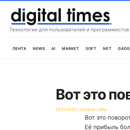
Перейти
к
содержимому
Технологии для пользователей и программистов
Лента
News
AI
Market
Soft
Net
Gadg
Вот это по
Опубликовано
Автор
Опубликовано
10.11.2022
octopus
Misc
на
в
Вот это поворо
Её прибыль бол