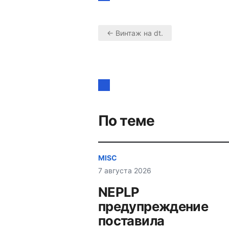
← Винтаж на dt.
Навигация
по
записям
По теме
MISC
7 августа 2026
NEPLP
предупреждение
поставила