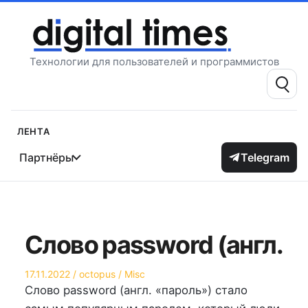
Перейти
к
содержимому
Технологии для пользователей и программистов
Поиск:
Лента
Партнёры
Telegram
Слово password (англ.
Опубликовано
Автор
Опубликовано
17.11.2022
octopus
Misc
на
в
Слово password (англ. «пароль») стало