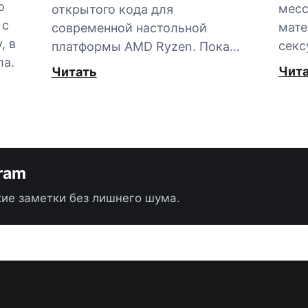
о
мес
открытого кода для
 с
мате
современной настольной
, в
секс
платформы AMD Ryzen. Пока…
ла.
Чит
Читать
gram
ие заметки без лишнего шума.