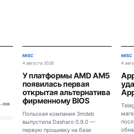
MISC
MISC
4 августа 2026
4 авг
У платформы AMD AM5
App
появилась первая
уда
открытая альтернатива
App
фирменному BIOS
Tele
мага
Польская компания 3mdeb
посл
выпустила Dasharo 0.9.0 —
обна
первую прошивку на базе