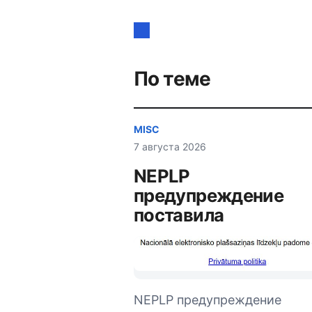
Навигация
по
записям
По теме
MISC
7 августа 2026
NEPLP
предупреждение
поставила
NEPLP предупреждение