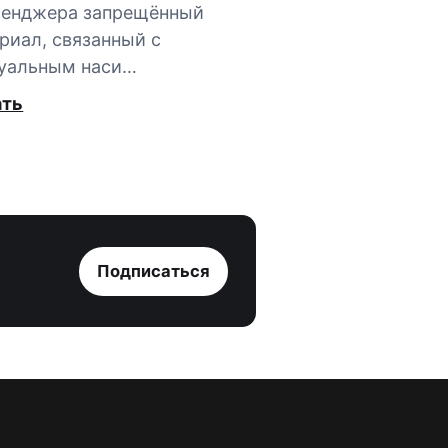
сенджера запрещённый
риал, связанный с
уальным наси…
ать
Подписаться