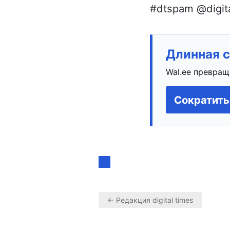
#dtspam @digita
Длинная с
Wal.ee превращ
Сократить
← Редакция digital times