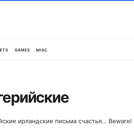
ets
Games
Misc
герийские
йские ирландские письма счастья… Beware!