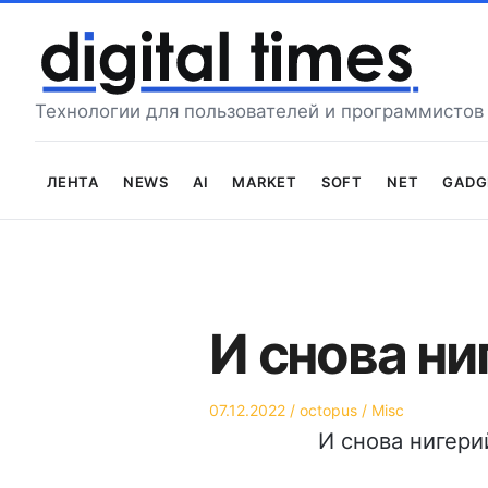
Перейти
к
содержимому
Технологии для пользователей и программистов
Лента
News
AI
Market
Soft
Net
Gadg
И снова ни
Опубликовано
Автор
Опубликовано
07.12.2022
octopus
Misc
на
в
И снова нигери