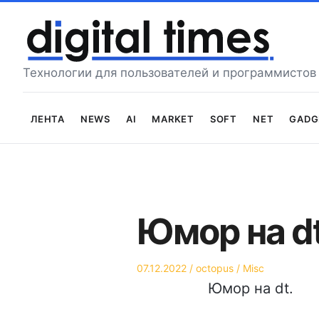
Перейти
к
содержимому
Технологии для пользователей и программистов
Лента
News
AI
Market
Soft
Net
Gadg
Юмор на d
Опубликовано
Автор
Опубликовано
07.12.2022
octopus
Misc
на
в
Юмор на dt.