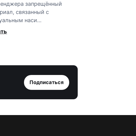
сенджера запрещённый
риал, связанный с
уальным наси…
ать
Подписаться