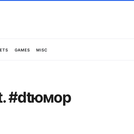
ets
Games
Misc
t. #dtюмор