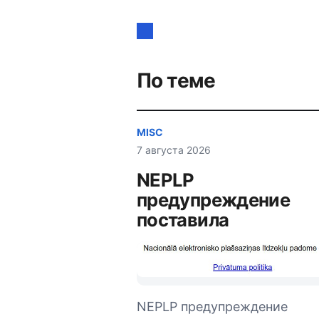
Навигация
по
записям
По теме
MISC
7 августа 2026
NEPLP
предупреждение
поставила
NEPLP предупреждение