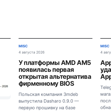
MISC
MISC
4 августа 2026
4 авг
У платформы AMD AM5
App
появилась первая
уда
открытая альтернатива
App
фирменному BIOS
Tele
мага
Польская компания 3mdeb
посл
выпустила Dasharo 0.9.0 —
обна
первую прошивку на базе