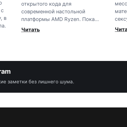
о
мес
открытого кода для
 с
мате
современной настольной
, в
секс
платформы AMD Ryzen. Пока…
ла.
Чит
Читать
gram
ие заметки без лишнего шума.