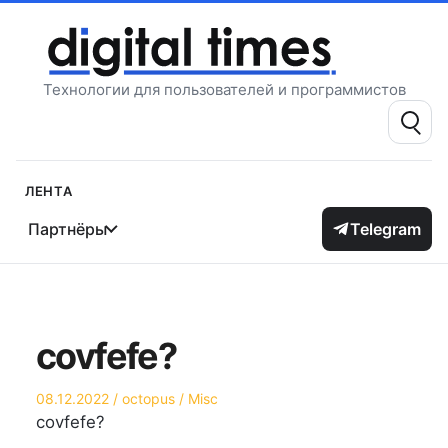
Перейти
к
содержимому
Технологии для пользователей и программистов
Поиск:
Лента
Партнёры
Telegram
covfefe?
Опубликовано
Автор
Опубликовано
08.12.2022
octopus
Misc
на
в
covfefe?