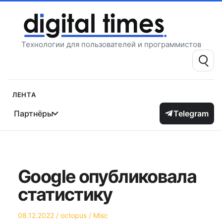
Перейти
к
содержимому
Технологии для пользователей и программистов
Поиск:
Лента
Партнёры
Telegram
Google опубликовала
статистику
Опубликовано
Автор
Опубликовано
08.12.2022
octopus
Misc