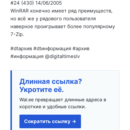
на
в
#24 (430) 14/06/2005
WinRAR конечно имеет ряд преимуществ,
но всё же у рядового пользователя
наверное проигрывает более популярному
7-Zip.
#dtархив #dtинформация #архив
#информация @digitaltimeslv
Длинная ссылка?
Укротите её.
Wal.ee превращает длинные адреса в
короткие и удобные ссылки.
Сократить ссылку →