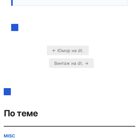
← Юмор на dt.
Навигация
Винтаж на dt. →
по
записям
По теме
MISC