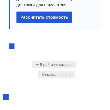
доставки для получателя.
Рассчитать стоимость
← В рейтинге языков
Навигация
Мемасы на dt. →
по
записям