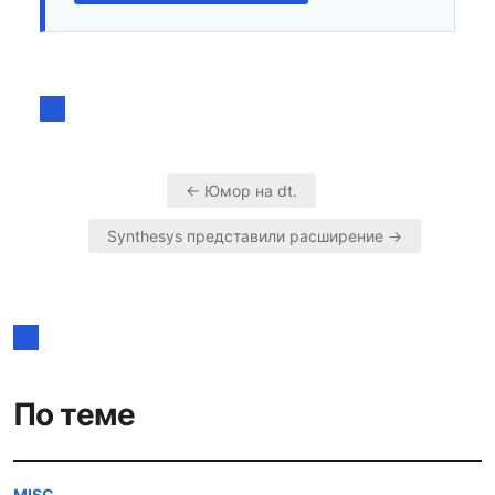
← Юмор на dt.
Навигация
Synthesys представили расширение →
по
записям
По теме
MISC