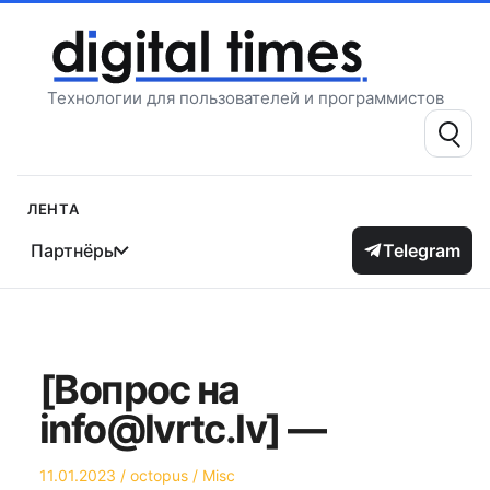
Перейти
к
содержимому
Технологии для пользователей и программистов
Поиск:
Лента
Партнёры
Telegram
[Вопрос на
info@lvrtc.lv] —
Опубликовано
Автор
Опубликовано
11.01.2023
octopus
Misc