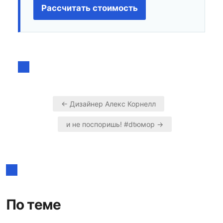
Рассчитать стоимость
← Дизайнер Алекс Корнелл
Навигация
и не поспоришь! #dtюмор →
по
записям
По теме