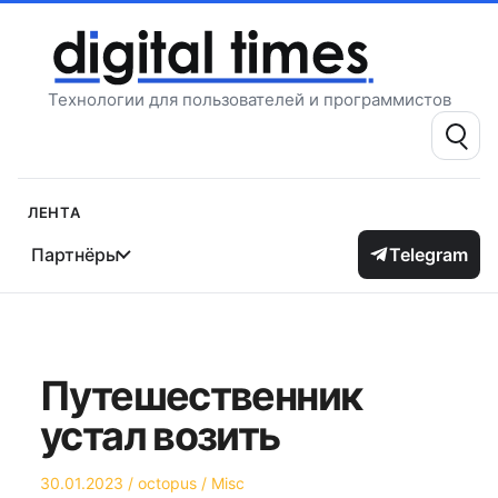
Перейти
к
содержимому
Технологии для пользователей и программистов
Поиск:
Лента
Партнёры
Telegram
Путешественник
устал возить
Опубликовано
Автор
Опубликовано
30.01.2023
octopus
Misc