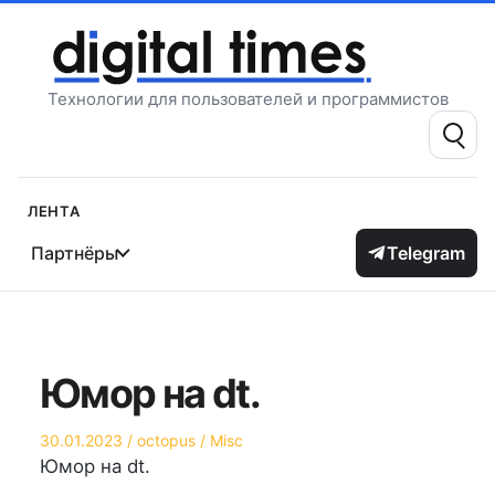
Перейти
к
содержимому
Технологии для пользователей и программистов
Поиск:
Лента
Партнёры
Telegram
Юмор на dt.
Опубликовано
Автор
Опубликовано
30.01.2023
octopus
Misc
на
в
Юмор на dt.