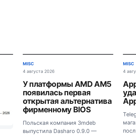
MISC
MISC
4 августа 2026
4 авг
У платформы AMD AM5
App
появилась первая
уда
открытая альтернатива
App
фирменному BIOS
Tele
мага
Польская компания 3mdeb
посл
выпустила Dasharo 0.9.0 —