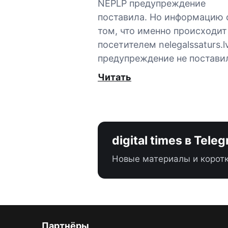
NEPLP предупреждение
поставила. Но информацию 
том, что именно происходит
посетителем nelegalssaturs.lv
предупреждение не постави
Читать
digital times в Tele
Новые материалы и коротк
Партнёры