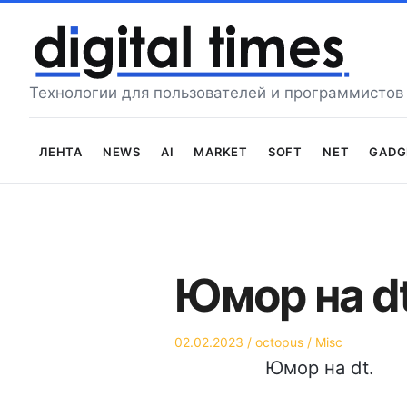
Перейти
к
содержимому
Технологии для пользователей и программистов
Лента
News
AI
Market
Soft
Net
Gadg
Юмор на dt
Опубликовано
Автор
Опубликовано
02.02.2023
octopus
Misc
на
в
Юмор на dt.