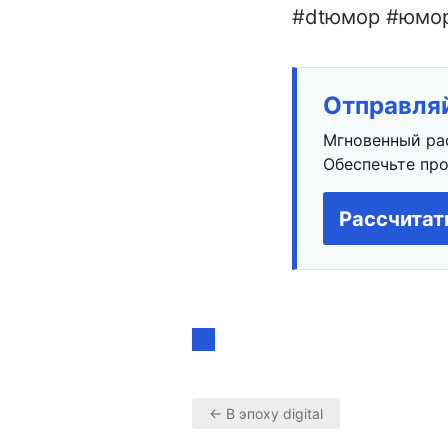
#dtюмор #юмор 
Отправляй
Мгновенный ра
Обеспечьте про
Рассчитат
← В эпоху digital