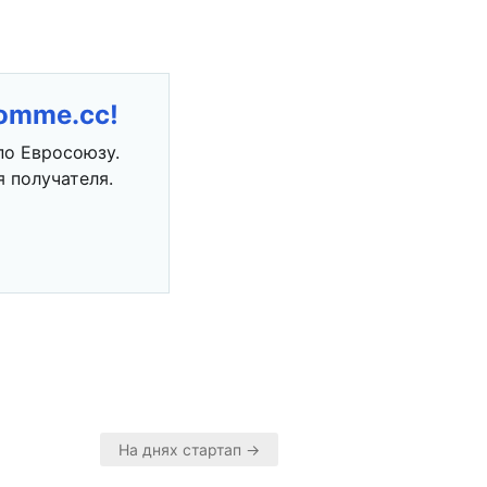
romme.cc!
по Евросоюзу.
 получателя.
На днях стартап →