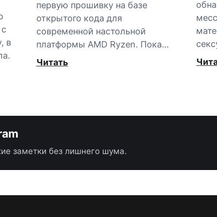
обна
первую прошивку на базе
о
мес
открытого кода для
 с
мате
современной настольной
, в
секс
платформы AMD Ryzen. Пока…
ла.
Чит
Читать
gram
ие заметки без лишнего шума.