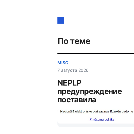
Навигация
по
записям
По теме
MISC
7 августа 2026
NEPLP
предупреждение
поставила