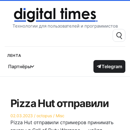
Перейти
к
содержимому
Технологии для пользователей и программистов
Поиск:
Лента
Партнёры
Telegram
Pizza Hut отправили
Опубликовано
Автор
Опубликовано
02.03.2023
octopus
Misc
на
в
Pizza Hut отправили стримеров принимать