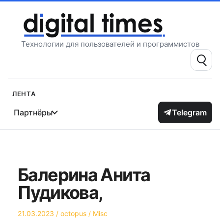
Перейти
к
содержимому
Технологии для пользователей и программистов
Поиск:
Лента
Партнёры
Telegram
Балерина Анита
Пудикова,
Опубликовано
Автор
Опубликовано
21.03.2023
octopus
Misc