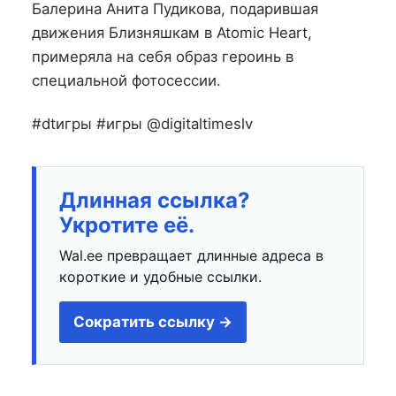
на
в
Балерина Анита Пудикова, подарившая
движения Близняшкам в Atomic Heart,
примеряла на себя образ героинь в
специальной фотосессии.
#dtигры #игры @digitaltimeslv
Длинная ссылка?
Укротите её.
Wal.ee превращает длинные адреса в
короткие и удобные ссылки.
Сократить ссылку →