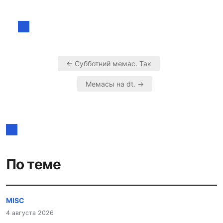
← Субботний мемас. Так
Навигация
Мемасы на dt. →
по
записям
По теме
MISC
4 августа 2026