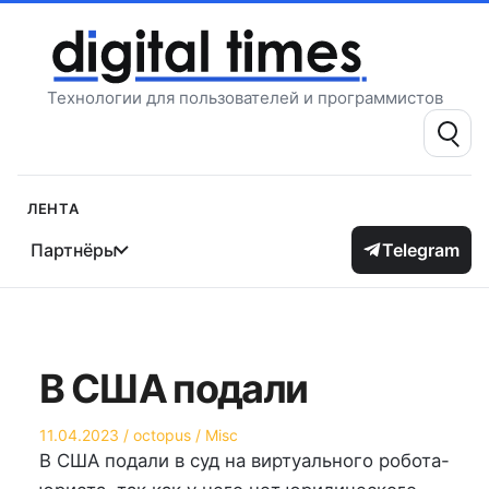
Перейти
к
содержимому
Технологии для пользователей и программистов
Поиск:
Лента
Партнёры
Telegram
В США подали
Опубликовано
Автор
Опубликовано
11.04.2023
octopus
Misc
на
в
В США подали в суд на виртуального робота-