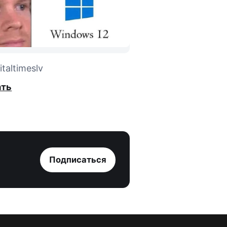
taltimeslv
ать
Подписаться