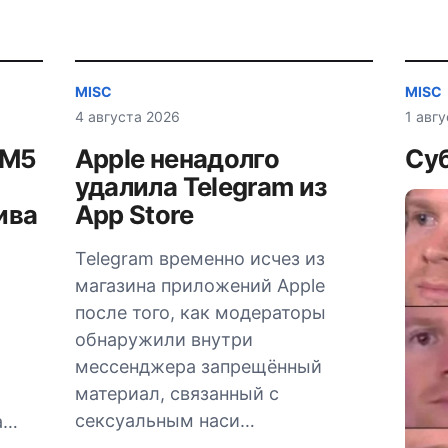
MISC
MISC
4 августа 2026
1 авг
AM5
Apple ненадолго
Суб
удалила Telegram из
ива
App Store
Telegram временно исчез из
магазина приложений Apple
после того, как модераторы
обнаружили внутри
мессенджера запрещённый
материал, связанный с
сексуальным наси…
а…