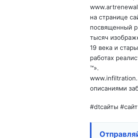
www.artrenewal
на странице с
посвященный р
тысяч изображ
19 века и стар
работах реали
™».
www.infiltrati
описаниями за
#dtсайты #сайт
Отправляй