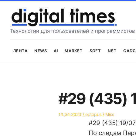
Перейти
к
содержимому
Технологии для пользователей и программистов
Лента
News
AI
Market
Soft
Net
Gadg
#29 (435) 
Опубликовано
Автор
Опубликовано
14.04.2023
octopus
Misc
на
в
#29 (435) 19/0
По следам Пара