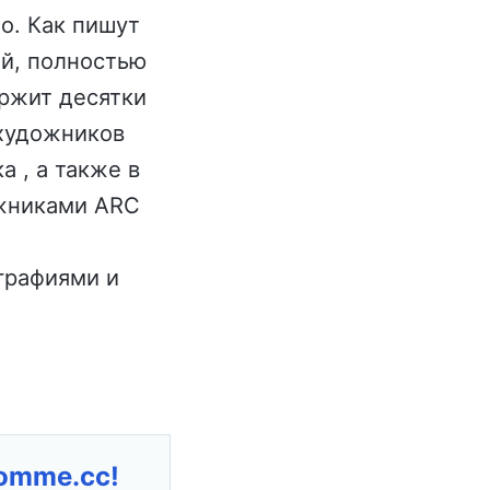
о. Как пишут
й, полностью
ржит десятки
 художников
а , а также в
ожниками ARC
ографиями и
romme.cc!