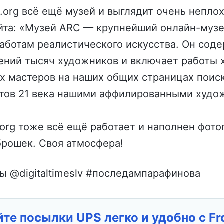
.org всё ещё музей и выглядит очень неплох
айта: «Музей ARC — крупнейший онлайн-музе
аботам реалистического искусства. Он соде
ений тысяч художников и включает работы
ых мастеров на наших общих страницах поиск
стов 21 века нашими аффилированными худ
on.org тоже всё ещё работает и наполнен фот
брошек. Своя атмосфера!
ы @digitaltimeslv #последампарафинова
те посылки UPS легко и удобно с F