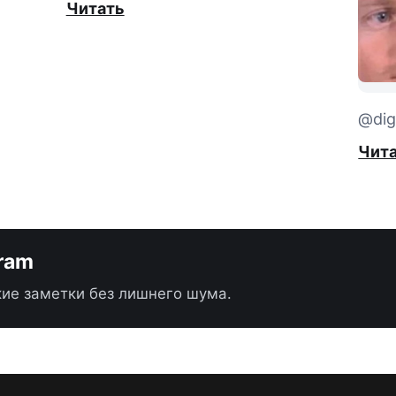
Читать
@digi
Чит
gram
ие заметки без лишнего шума.