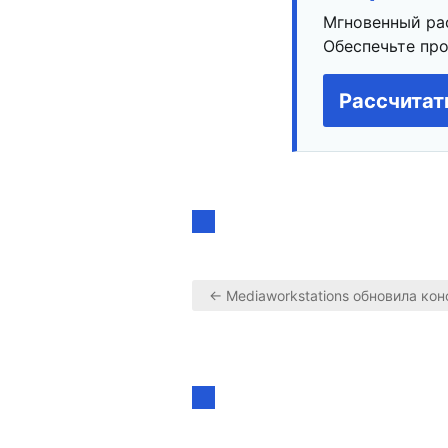
Мгновенный ра
Обеспечьте про
Рассчитат
← Mediaworkstations обновила ко
Навигация
по