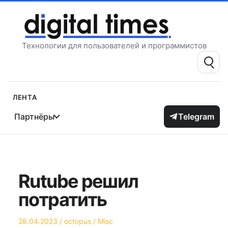
Перейти
к
содержимому
Технологии для пользователей и программистов
Поиск:
Лента
Партнёры
Telegram
Rutube решил
потратить
Опубликовано
Автор
Опубликовано
28.04.2023
octopus
Misc