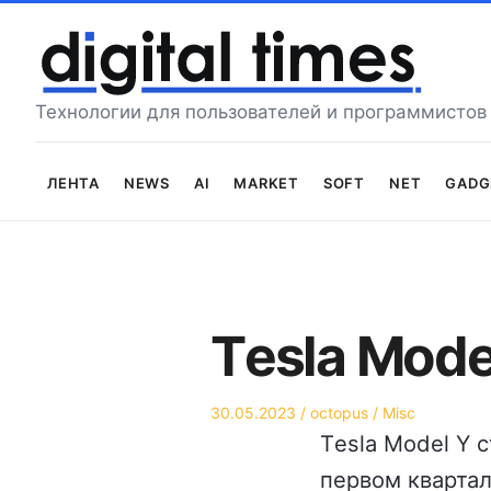
Перейти
к
содержимому
Технологии для пользователей и программистов
Лента
News
AI
Market
Soft
Net
Gadg
Тesla Mode
Опубликовано
Автор
Опубликовано
30.05.2023
octopus
Misc
на
в
Тesla Model Y 
первом квартале