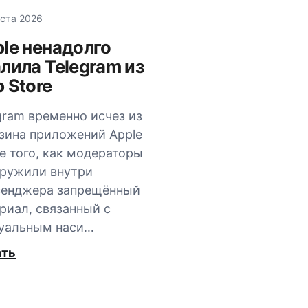
уста 2026
le ненадолго
лила Telegram из
 Store
gram временно исчез из
зина приложений Apple
е того, как модераторы
ружили внутри
сенджера запрещённый
риал, связанный с
уальным наси…
ать