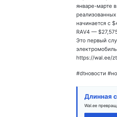
январе-марте в
реализованных 
начинается с $4
RAV4 — $27,575
Это первый слу
электромобиль
https://wal.ee/z
#dtновости #но
Длинная с
Wal.ee превращ