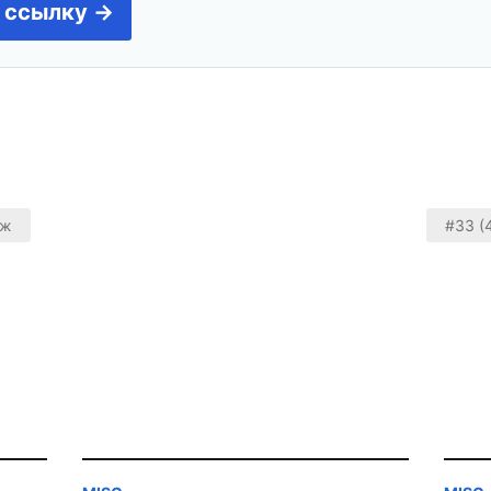
 ссылку →
аж
#33 (