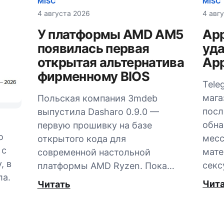
MISC
MISC
4 августа 2026
4 авг
У платформы AMD AM5
App
появилась первая
уда
открытая альтернатива
App
фирменному BIOS
Tele
мага
Польская компания 3mdeb
посл
выпустила Dasharo 0.9.0 —
обна
первую прошивку на базе
о
мес
открытого кода для
 с
мате
современной настольной
, в
секс
платформы AMD Ryzen. Пока…
ла.
Чит
Читать