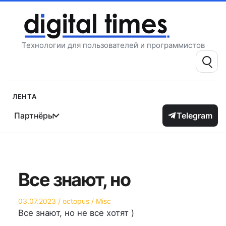
Перейти
к
содержимому
Технологии для пользователей и программистов
Поиск:
Лента
Партнёры
Telegram
Все знают, но
Опубликовано
Автор
Опубликовано
03.07.2023
octopus
Misc
на
в
Все знают, но не все хотят )