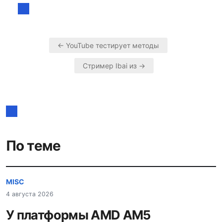
← YouTube тестирует методы
Навигация
Стример Ibai из →
по
записям
По теме
MISC
4 августа 2026
У платформы AMD AM5