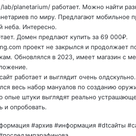
lab/planetarium/ работает. Можно найти ра
анетариев по миру. Предлагают мобильное 
й неба. Интересно.
ботает. Домен предлают купить за 69 000₽.
ng.com проект не закрылся и продолжает п
ам. Обновлялся в 2023, имеет магазин с м
ложение.
 сайт работает и выглядит очень олдскульно
ался весь набор мануалов по созданию оруж
о опые штуки выглядят реально устрашающе
ь и опробовать.
нформация #архив #информация #dtсайты #с
v #последампарафинова