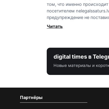
том, что именно происходит
посетителем nelegalssaturs.lv
предупреждение не постави
Читать
digital times в Tele
Новые материалы и коротк
Партнёры