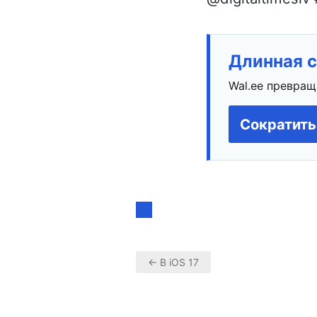
Длинная с
Wal.ee превращ
Сократить
← В iOS 17
Навигация