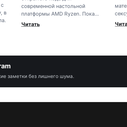
 с
мате
современной настольной
, в
секс
платформы AMD Ryzen. Пока…
ла.
Чит
Читать
gram
ие заметки без лишнего шума.