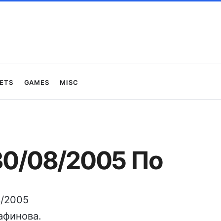
ets
Games
Misc
30/08/2005 По
8/2005
афинова.