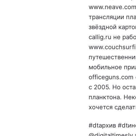
www.neave.com/
трансляции пл
звёздной карто
callig.ru не ра
www.couchsurfi
путешественник
мобильное при
officeguns.com
с 2005. Но ост
планктона. Нек
хочется сделат
#dtархив #dtи
@digitaltimesl