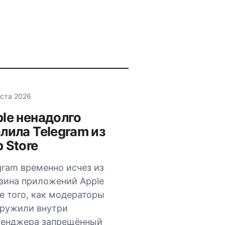
уста 2026
le ненадолго
лила Telegram из
 Store
gram временно исчез из
зина приложений Apple
е того, как модераторы
ружили внутри
сенджера запрещённый