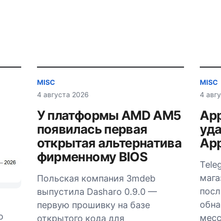
MISC
MISC
4 августа 2026
4 авг
У платформы AMD AM5
App
появилась первая
уда
открытая альтернатива
App
фирменному BIOS
Tele
мага
Польская компания 3mdeb
посл
выпустила Dasharo 0.9.0 —
обна
первую прошивку на базе
о
мес
открытого кода для