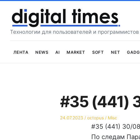
Перейти
к
содержимому
Технологии для пользователей и программистов
Лента
News
AI
Market
Soft
Net
Gadg
#35 (441) 
Опубликовано
Автор
Опубликовано
24.07.2023
octopus
Misc
на
в
#35 (441) 30/0
По следам Пар