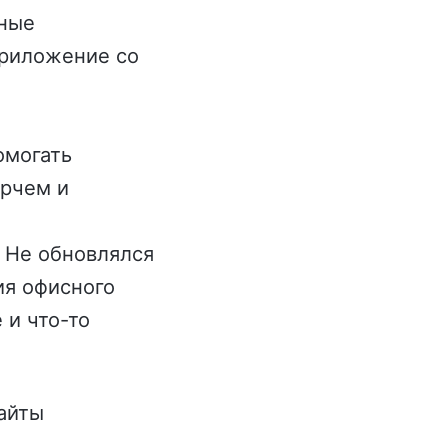
зные
приложение со
омогать
ерчем и
. Не обновлялся
ия офисного
 и что-то
айты