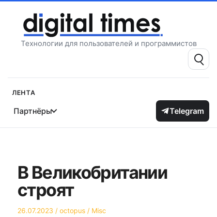
Перейти
к
содержимому
Технологии для пользователей и программистов
Поиск:
Лента
Партнёры
Telegram
В Великобритании
строят
Опубликовано
Автор
Опубликовано
26.07.2023
octopus
Misc