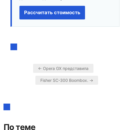
Рассчитать стоимость
← Opera GX представила
Навигация
Fisher SC-300 Boombox. →
по
записям
По теме