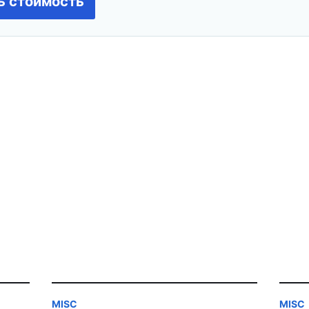
ь стоимость
MISC
MISC