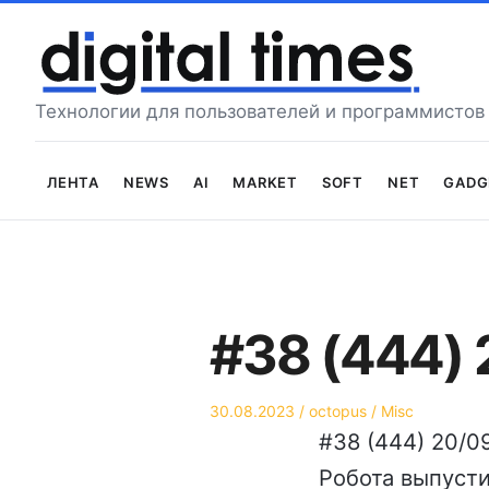
Перейти
к
содержимому
Технологии для пользователей и программистов
Лента
News
AI
Market
Soft
Net
Gadg
#38 (444)
Опубликовано
Автор
Опубликовано
30.08.2023
octopus
Misc
на
в
#38 (444) 20/0
Робота выпусти