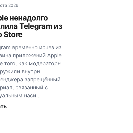
уста 2026
le ненадолго
лила Telegram из
 Store
gram временно исчез из
зина приложений Apple
е того, как модераторы
ружили внутри
сенджера запрещённый
риал, связанный с
уальным наси…
ать