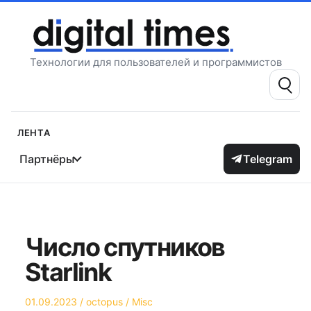
Перейти
к
содержимому
Технологии для пользователей и программистов
Поиск:
Лента
Партнёры
Telegram
Число спутников
Starlink
Опубликовано
Автор
Опубликовано
01.09.2023
octopus
Misc