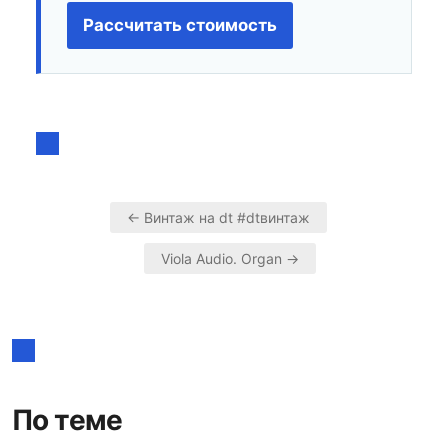
Рассчитать стоимость
← Винтаж на dt #dtвинтаж
Навигация
Viola Audio. Organ →
по
записям
По теме