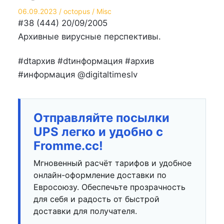
Опубликовано
Автор
Опубликовано
06.09.2023
octopus
Misc
на
в
#38 (444) 20/09/2005
Архивные вирусные перспективы.
#dtархив #dtинформация #архив
#информация @digitaltimeslv
Отправляйте посылки
UPS легко и удобно с
Fromme.cc!
Мгновенный расчёт тарифов и удобное
онлайн-оформление доставки по
Евросоюзу. Обеспечьте прозрачность
для себя и радость от быстрой
доставки для получателя.