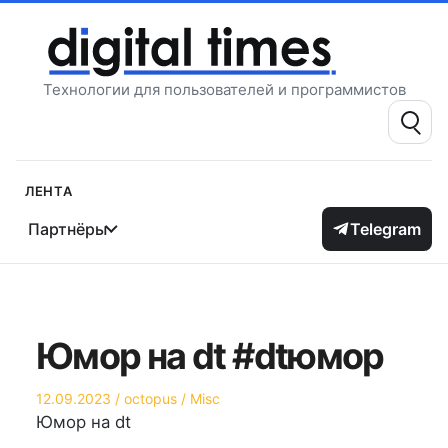
Перейти
к
содержимому
Технологии для пользователей и программистов
Поиск:
Лента
Партнёры
Telegram
Юмор на dt #dtюмор
Опубликовано
Автор
Опубликовано
12.09.2023
octopus
Misc
на
в
Юмор на dt