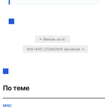
← Винтаж на dt.
Навигация
#39 (445) 27/09/2005 Архивная →
по
записям
По теме
MISC