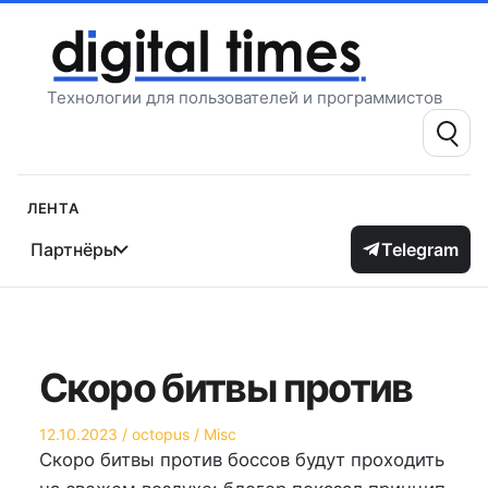
Перейти
к
содержимому
Технологии для пользователей и программистов
Поиск:
Лента
Партнёры
Telegram
Скоро битвы против
Опубликовано
Автор
Опубликовано
12.10.2023
octopus
Misc
на
в
Скоро битвы против боссов будут проходить