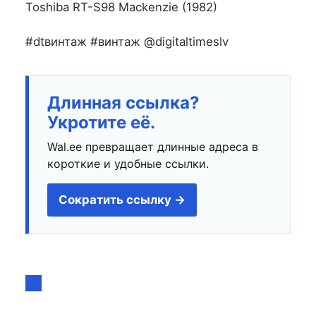
на
в
Toshiba RT-S98 Mackenzie (1982)
#dtвинтаж #винтаж @digitaltimeslv
Длинная ссылка?
Укротите её.
Wal.ee превращает длинные адреса в
короткие и удобные ссылки.
Сократить ссылку →