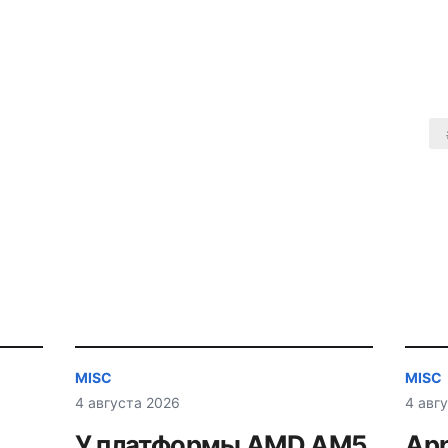
MISC
MISC
4 августа 2026
4 авг
У платформы AMD AM5
App