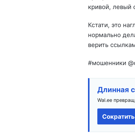
кривой, левый 
Кстати, это на
нормально дел
верить ссылкам 
#мошенники @di
Длинная с
Wal.ee превращ
Сократить