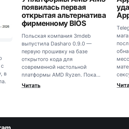
появилась первая
уда
открытая альтернатива
App
фирменному BIOS
Tele
мага
Польская компания 3mdeb
посл
выпустила Dasharo 0.9.0 —
обна
первую прошивку на базе
о
мес
открытого кода для
 с
мате
современной настольной
, в
секс
платформы AMD Ryzen. Пока…
ла.
Чит
Читать
gram