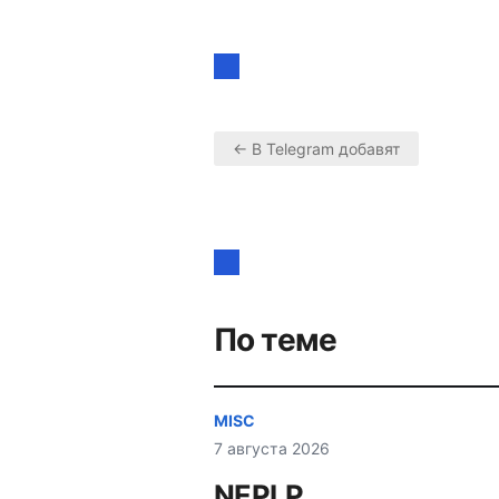
← В Telegram добавят
Навигация
по
записям
По теме
MISC
7 августа 2026
NEPLP