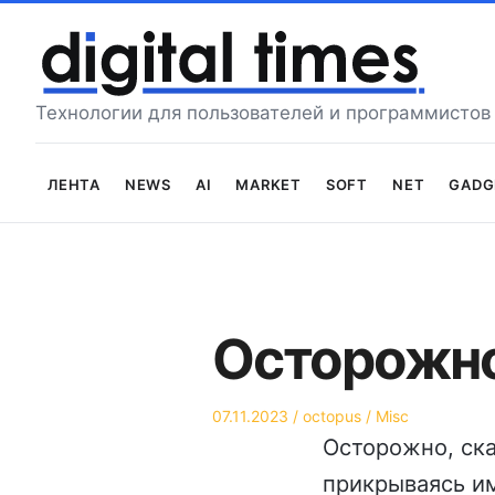
Перейти
к
содержимому
Технологии для пользователей и программистов
Лента
News
AI
Market
Soft
Net
Gadg
Осторожно
Опубликовано
Автор
Опубликовано
07.11.2023
octopus
Misc
на
в
Осторожно, ск
прикрываясь им