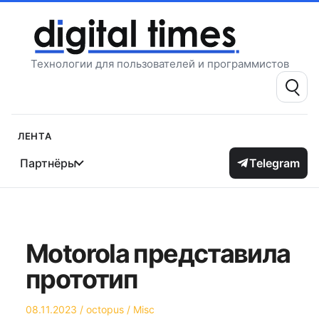
Перейти
к
содержимому
Технологии для пользователей и программистов
Поиск:
Лента
Партнёры
Telegram
Motorola представила
прототип
Опубликовано
Автор
Опубликовано
08.11.2023
octopus
Misc